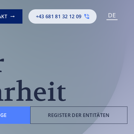
DE
AKT
+43 681 81 32 12 09
r
hrheit
EGE
REGISTER DER ENTITÄTEN