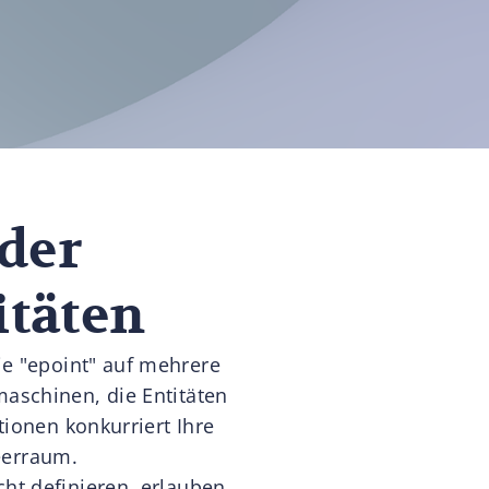
der
itäten
ie "epoint" auf mehrere
aschinen, die Entitäten
itionen konkurriert Ihre
eerraum.
ht definieren, erlauben