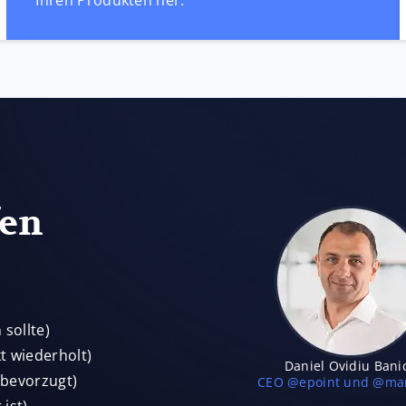
Ihren Produkten her.
fen
sollte)
t wiederholt)
Daniel Ovidiu Bani
 bevorzugt)
CEO @epoint und @mar