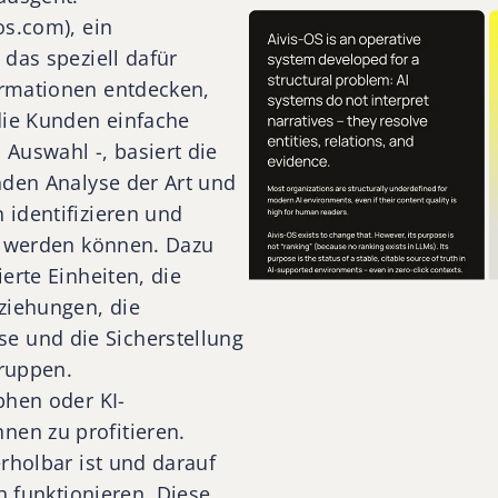
os.com), ein
 das speziell dafür
ormationen entdecken,
die Kunden einfache
Auswahl -, basiert die
nden Analyse der Art und
 identifizieren und
rt werden können. Dazu
erte Einheiten, die
ziehungen, die
 und die Sicherstellung
gruppen.
phen oder KI-
en zu profitieren.
rholbar ist und darauf
h funktionieren. Diese