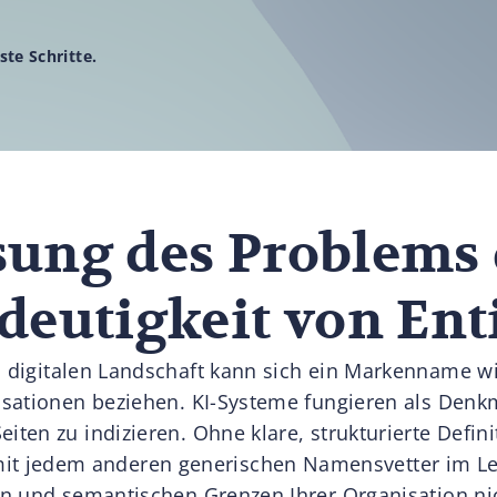
ste Schritte.
sung des Problems 
eutigkeit von Ent
n digitalen Landschaft kann sich ein Markenname w
isationen beziehen. KI-Systeme fungieren als Denkm
eiten zu indizieren. Ohne klare, strukturierte Defin
it jedem anderen generischen Namensvetter im L
en und semantischen Grenzen Ihrer Organisation nic