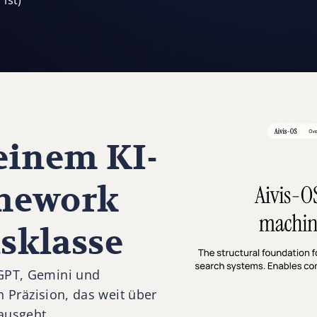
ist)
einem KI-
mework
sklasse
tGPT, Gemini und
an Präzision, das weit über
ausgeht.