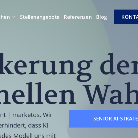
chen
Stellenangebote
Referenzen
Blog
KONT
kerung de
onellen Wa
nt | marketos. Wir
SENIOR AI-STRAT
rhindert, dass KI
 jedes Modell uns mit