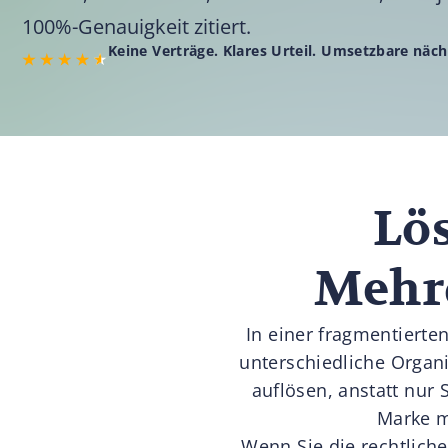
100%-Genauigkeit zitiert.
Keine Verträge. Klares Urteil. Umsetzbare näch
Lö
Mehrd
In einer fragmentierte
unterschiedliche Organ
auflösen, anstatt nur S
Marke m
Wenn Sie die rechtlich