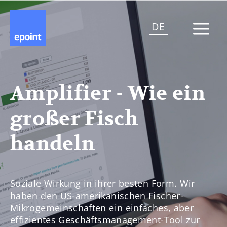
DE
Amplifier - Wie ein
großer Fisch
handeln
Soziale Wirkung in ihrer besten Form. Wir
haben den US-amerikanischen Fischer-
Mikrogemeinschaften ein einfaches, aber
effizientes Geschäftsmanagement-Tool zur