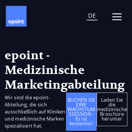
DE
epoint -
Medizinische
Marketingabteilung
Wir sind die epoint-
BUCHEN SIE
Laden Sie
Abteilung, die sich
EINE
die
WACHSTUM
medizinische
ausschließlich auf Kliniken
SSESSION -
Broschüre
und medizinische Marken
Es ist
herunter
kostenlos!
spezialisiert hat.