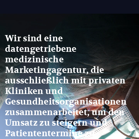
Wir sind eine
datengetriebene
medizinische
Marketingagentur, die
ausschließlich mit privaten
Kliniken und
Gesundheitsorganisationen
zusammenarbeitet, um den
Umsatz zu steigern und
Patiententermine zu