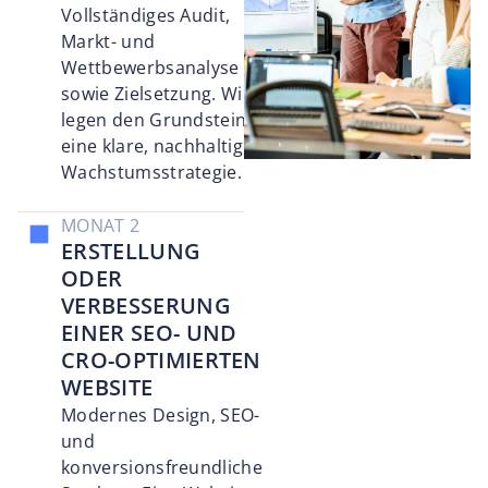
Vollständiges Audit,
Markt- und
Wettbewerbsanalyse
sowie Zielsetzung. Wir
legen den Grundstein für
eine klare, nachhaltige
Wachstumsstrategie.
MONAT 2
ERSTELLUNG
ODER
VERBESSERUNG
EINER SEO- UND
CRO-OPTIMIERTEN
WEBSITE
Modernes Design, SEO-
und
konversionsfreundliche