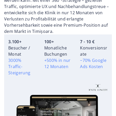
werden kann. Mit einer 360°-Strategie – gezielter
Traffic, optimierte UX und Nachbehandlungstreue –
entwickelte sich die Klinik in nur 12 Monaten von
Verlusten zu Profitabilität und erlangte
Vorhersehbarkeit sowie eine Premium-Position auf
dem Markt in Timișoara.
3.100+
100+
7 - 10 €
Besucher /
Monatliche
Konversionsr
Monat
Buchungen
ate
3000%
+500% in nur
−70% Google
Traffic-
12 Monaten
Ads Kosten
Steigerung