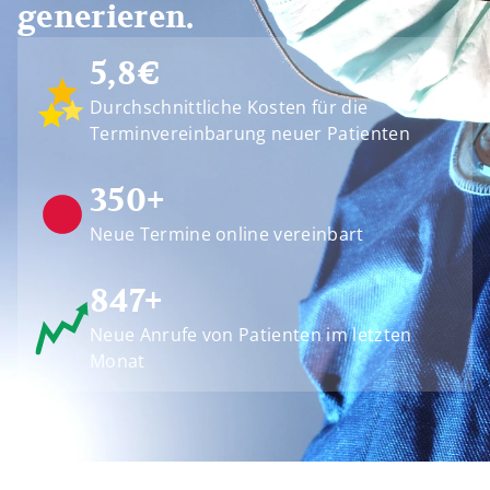
generieren.
5,8€
Durchschnittliche Kosten für die
Terminvereinbarung neuer Patienten
350+
Neue Termine online vereinbart
847+
Neue Anrufe von Patienten im letzten
Monat