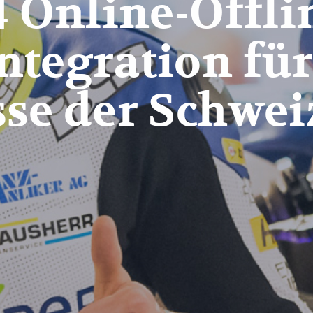
 Online-Offli
egration für 
se der Schwei