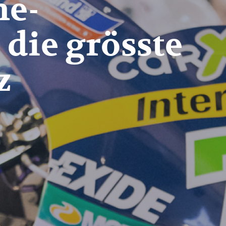
ne-
die grösste
z