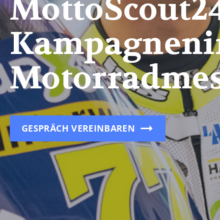
MottoScout24
Kampagnenint
Motorradmes
GESPRÄCH VEREINBAREN