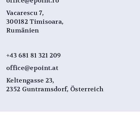
office@epoint.ro
Vacarescu 7,
300182 Timisoara,
Rumänien
+43 681 81 321 209
office@epoint.at
Keltengasse 23,
2352 Guntramsdorf, Österreich
+49 176 111 44 133
office@epoint.at
Im Sundern 2,