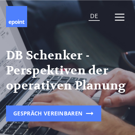
DE
DB Schenker -
Perspektiven der
operativen Planung
GESPRÄCH VEREINBAREN